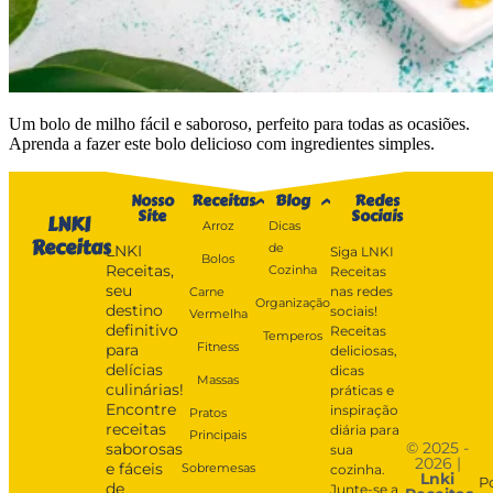
Um bolo de milho fácil e saboroso, perfeito para todas as ocasiões.
Aprenda a fazer este bolo delicioso com ingredientes simples.
Nosso
Receitas
Blog
Redes
Site
Sociais
LNKI
Arroz
Dicas
Receitas
de
LNKI
Siga LNKI
Bolos
Receitas,
Cozinha
Receitas
seu
nas redes
Carne
Organização
destino
sociais!
Vermelha
definitivo
Receitas
Temperos
Fitness
para
deliciosas,
delícias
dicas
Massas
culinárias!
práticas e
Encontre
inspiração
Pratos
receitas
diária para
Principais
© 2025 -
saborosas
sua
2026 |
e fáceis
Sobremesas
cozinha.
Lnki
P
de
Junte-se a