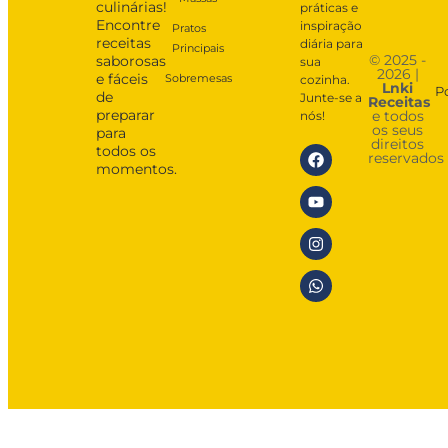
culinárias!
práticas e
Encontre
inspiração
Pratos
receitas
diária para
Principais
© 2025 -
saborosas
sua
2026 |
e fáceis
Sobremesas
cozinha.
Lnki
P
de
Junte-se a
Receitas
preparar
e todos
nós!
os seus
para
direitos
todos os
reservados
momentos.