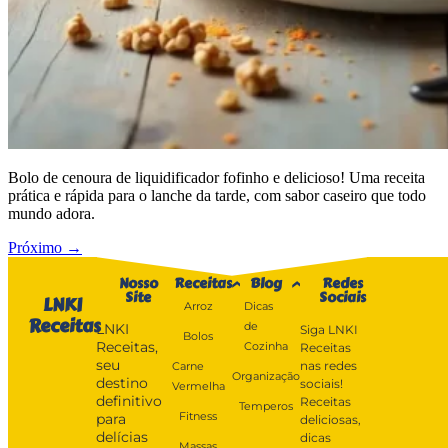
Bolo de cenoura de liquidificador fofinho e delicioso! Uma receita
prática e rápida para o lanche da tarde, com sabor caseiro que todo
mundo adora.
Próximo
→
Nosso
Receitas
Blog
Redes
Site
Sociais
LNKI
Arroz
Dicas
Receitas
de
LNKI
Siga LNKI
Bolos
Receitas,
Cozinha
Receitas
seu
nas redes
Carne
Organização
destino
sociais!
Vermelha
definitivo
Receitas
Temperos
Fitness
para
deliciosas,
delícias
dicas
Massas