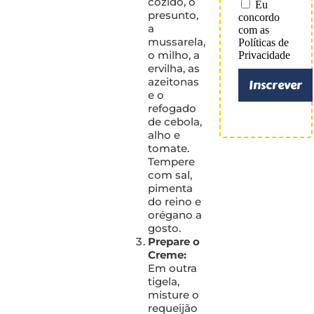
cozido, o
Eu
presunto,
concordo
a
com as
mussarela,
Políticas de
o milho, a
Privacidade
ervilha, as
azeitonas
Inscrever
e o
refogado
de cebola,
alho e
tomate.
Tempere
com sal,
pimenta
do reino e
orégano a
gosto.
Prepare o
Creme:
Em outra
tigela,
misture o
requeijão