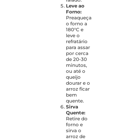
Leve ao
Forno:
Preaqueça
o forno a
180°C e
leve o
refratário
para assar
por cerca
de 20-30
minutos,
ou até o
queijo
dourar e o
arroz ficar
bem
quente.
Sirva
Quente:
Retire do
forno e
sirva o
arroz de