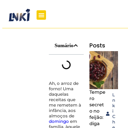
Posts
Sumário
Ah, o arroz de
forno! Uma
Tempe
daquelas
L
ro
receitas que
n
secret
me remetem à
k
infância, aos
o no
i
almoços de
C
feijão:
domingo
em
h
diga
família, àquele
e