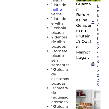
ralada
Guarda
1 lata de
L
r
milho
n
verde
Banan
k
1 lata de
as, na
i
ervilha
C
Geladei
1 cebola
h
ra ou
picada
e
Fruteir
2 dentes
f
a? Qual
de alho
0
picados
o
2
1 tomate
Melhor
/
picado
0
Lugar.
sem
4
sementes
/
1/2 xícara
2
de
0
azeitonas
2
picadas
5
1/2 xícara
de
requeijão
cremoso
1/2 xícara