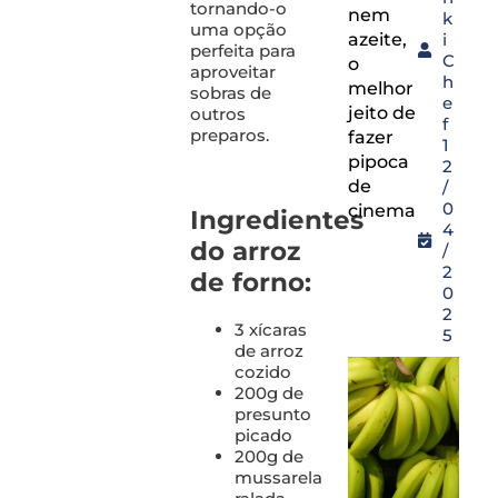
tornando-o
nem
k
uma opção
azeite,
i
perfeita para
C
o
aproveitar
h
melhor
sobras de
e
jeito de
outros
f
preparos.
fazer
1
pipoca
2
de
/
0
cinema
Ingredientes
4
do arroz
/
2
de forno:
0
2
3 xícaras
5
de arroz
cozido
200g de
presunto
picado
200g de
mussarela