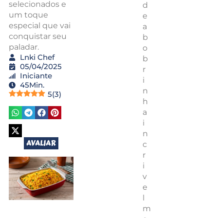
selecionados e
d
um toque
e
especial que vai
a
conquistar seu
b
paladar.
o
Lnki Chef
b
05/04/2025
r
Iniciante
i
45Min.
n
5
(
3
)
h
a
i
n
AVALIAR
c
r
i
v
e
l
m