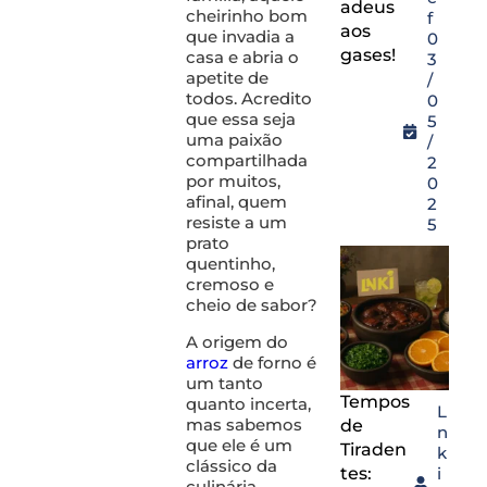
adeus
cheirinho bom
f
aos
que invadia a
0
gases!
casa e abria o
3
apetite de
/
todos. Acredito
0
que essa seja
5
uma paixão
/
compartilhada
2
por muitos,
0
afinal, quem
2
resiste a um
5
prato
quentinho,
cremoso e
cheio de sabor?
A origem do
arroz
de forno é
um tanto
Tempos
quanto incerta,
L
mas sabemos
de
n
que ele é um
Tiraden
k
clássico da
tes:
i
culinária