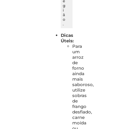
e
g
i
ã
o
.
Dicas
Úteis:
Para
um
arroz
de
forno
ainda
mais
saboroso,
utilize
sobras
de
frango
desfiado,
carne
moída
ou