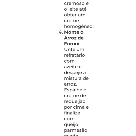
cremoso e
o leite até
obter um
creme
homogêneo.
Monte o
Arroz de
Forno:
Unte um
refratário
com
azeite e
despeje a
mistura de
arroz.
Espalhe o
creme de
requeijão
por cima e
finalize
com
queijo
parmesão
ralado.