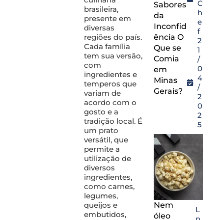
C
Sabores
brasileira,
h
da
presente em
e
Inconfid
diversas
f
regiões do país.
ência O
2
Cada família
Que se
1
tem sua versão,
Comia
/
com
0
em
ingredientes e
4
Minas
temperos que
/
Gerais?
variam de
2
acordo com o
0
gosto e a
2
tradição local. É
5
um prato
versátil, que
permite a
utilização de
diversos
ingredientes,
como carnes,
legumes,
Nem
queijos e
L
embutidos,
óleo
n