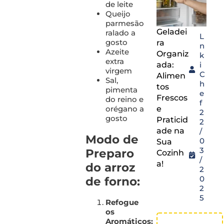
de leite
Queijo
parmesão
Geladei
ralado a
L
gosto
ra
n
Azeite
Organiz
k
extra
ada:
i
virgem
C
Alimen
Sal,
h
tos
pimenta
e
Frescos
do reino e
f
orégano a
e
2
gosto
Praticid
2
ade na
/
Modo de
0
Sua
3
Preparo
Cozinh
/
a!
do arroz
2
0
de forno:
2
5
Refogue
os
Aromáticos: