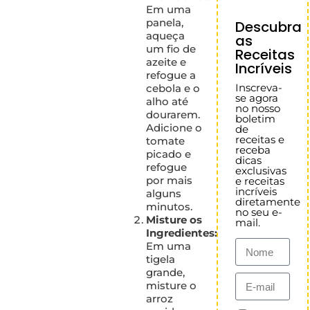
Em uma
panela,
Descubra
aqueça
as
um fio de
Receitas
azeite e
Incríveis
refogue a
Inscreva-
cebola e o
se agora
alho até
no nosso
dourarem.
boletim
Adicione o
de
receitas e
tomate
receba
picado e
dicas
refogue
exclusivas
por mais
e receitas
incríveis
alguns
diretamente
minutos.
no seu e-
Misture os
mail.
Ingredientes:
Em uma
tigela
grande,
misture o
arroz