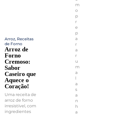
m
o
p
r
e
p
a
Arroz
,
Receitas
de Forno
r
Arroz de
a
Forno
r
Cremoso:
u
m
Sabor
a
Caseiro que
l
Aquece o
a
Coração!
s
Uma receita de
a
arroz de forno
n
irresistível, com
h
ingredientes
a