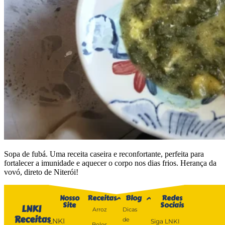
Sopa de fubá. Uma receita caseira e reconfortante, perfeita para
fortalecer a imunidade e aquecer o corpo nos dias frios. Herança da
vovó, direto de Niterói!
Nosso
Receitas
Blog
Redes
Site
Sociais
LNKI
Arroz
Dicas
Receitas
de
LNKI
Siga LNKI
Bolos