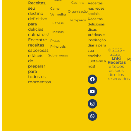
Receitas,
Cozinha
Receitas
seu
nas redes
Carne
Organização
destino
sociais!
Vermelha
definitivo
Receitas
Temperos
Fitness
para
deliciosas,
delícias
dicas
Massas
culinárias!
práticas e
Encontre
inspiração
Pratos
receitas
diária para
Principais
© 2025 -
saborosas
sua
2026 |
e fáceis
Sobremesas
cozinha.
Lnki
P
de
Junte-se a
Receitas
preparar
e todos
nós!
os seus
para
direitos
todos os
reservados
momentos.