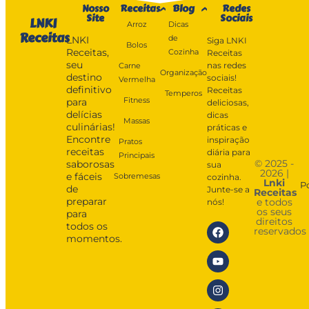
Nosso
Receitas
Blog
Redes
Site
Sociais
LNKI
Arroz
Dicas
Receitas
de
LNKI
Siga LNKI
Bolos
Receitas,
Cozinha
Receitas
seu
nas redes
Carne
Organização
destino
sociais!
Vermelha
definitivo
Receitas
Temperos
Fitness
para
deliciosas,
delícias
dicas
Massas
culinárias!
práticas e
Encontre
inspiração
Pratos
receitas
diária para
Principais
© 2025 -
saborosas
sua
2026 |
e fáceis
Sobremesas
cozinha.
Lnki
P
de
Junte-se a
Receitas
preparar
e todos
nós!
os seus
para
direitos
todos os
reservados
momentos.