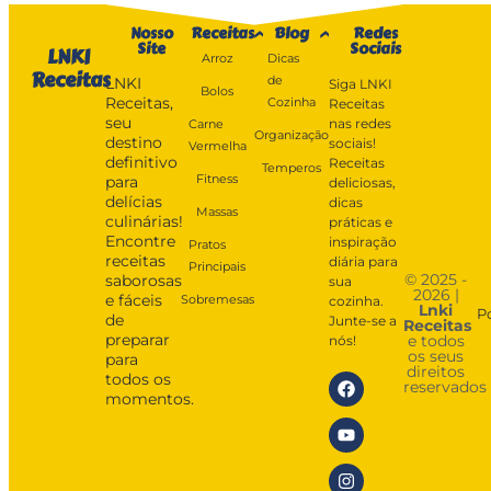
Nosso
Receitas
Blog
Redes
Site
Sociais
LNKI
Arroz
Dicas
Receitas
de
LNKI
Siga LNKI
Bolos
Receitas,
Cozinha
Receitas
seu
nas redes
Carne
Organização
destino
sociais!
Vermelha
definitivo
Receitas
Temperos
Fitness
para
deliciosas,
delícias
dicas
Massas
culinárias!
práticas e
Encontre
inspiração
Pratos
receitas
diária para
Principais
© 2025 -
saborosas
sua
2026 |
e fáceis
Sobremesas
cozinha.
Lnki
P
de
Junte-se a
Receitas
preparar
e todos
nós!
os seus
para
direitos
todos os
reservados
momentos.