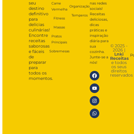
seu
nas redes
Carne
Organização
destino
sociais!
Vermelha
definitivo
Receitas
Temperos
Fitness
para
deliciosas,
delícias
dicas
Massas
culinárias!
práticas e
Encontre
inspiração
Pratos
receitas
diária para
Principais
© 2025 -
saborosas
sua
2026 |
e fáceis
Sobremesas
cozinha.
Lnki
P
de
Junte-se a
Receitas
preparar
e todos
nós!
os seus
para
direitos
todos os
reservados
momentos.