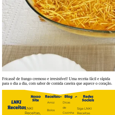
Fricassê de frango cremoso e irresistível! Uma receita fácil e rápida
para o dia a dia, com sabor de comida caseira que aquece o coração.
Nosso
Receitas
Blog
Redes
Site
Sociais
LNKI
Arroz
Dicas
Receitas
de
LNKI
Siga LNKI
Bolos
Receitas,
Cozinha
Receitas