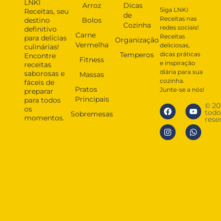
LNKI
Arroz
Dicas
Siga LNKI
Receitas, seu
de
Receitas nas
destino
Bolos
Cozinha
redes sociais!
definitivo
Carne
Receitas
para delícias
Organização
Vermelha
deliciosas,
culinárias!
Temperos
dicas práticas
Encontre
Fitness
e inspiração
receitas
diária para sua
saborosas e
Massas
cozinha.
fáceis de
Pratos
Junte-se a nós!
preparar
Principais
para todos
© 20
os
todo
Sobremesas
momentos.
rese