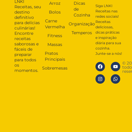
LNKI
Arroz
Dicas
Siga LNKI
Receitas, seu
de
Receitas nas
destino
Bolos
Cozinha
redes sociais!
definitivo
Carne
Receitas
para delícias
Organização
Vermelha
deliciosas,
culinárias!
Temperos
dicas práticas
Encontre
Fitness
e inspiração
receitas
diária para sua
saborosas e
Massas
cozinha.
fáceis de
Pratos
Junte-se a nós!
preparar
Principais
para todos
© 20
os
todo
Sobremesas
momentos.
rese