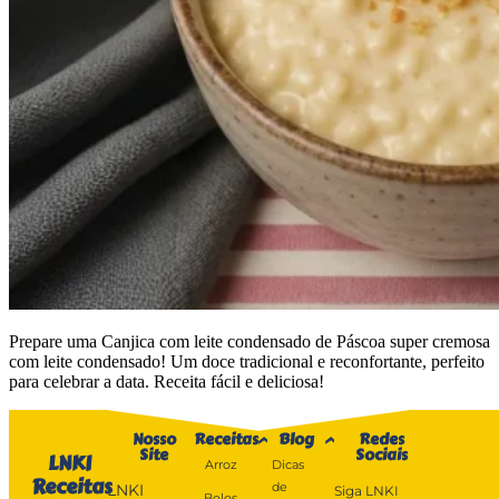
Prepare uma Canjica com leite condensado de Páscoa super cremosa
com leite condensado! Um doce tradicional e reconfortante, perfeito
para celebrar a data. Receita fácil e deliciosa!
Nosso
Receitas
Blog
Redes
Site
Sociais
LNKI
Arroz
Dicas
Receitas
de
LNKI
Siga LNKI
Bolos