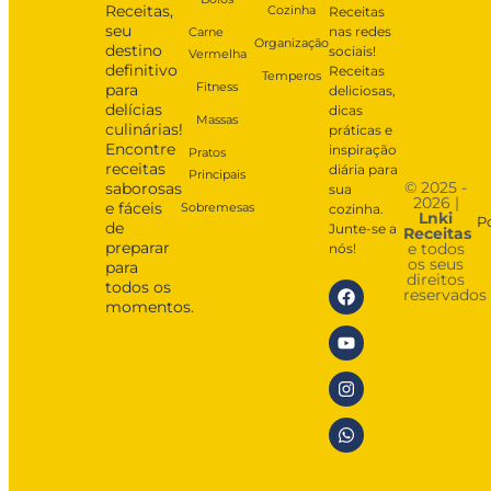
Receitas,
Cozinha
Receitas
seu
nas redes
Carne
Organização
destino
sociais!
Vermelha
definitivo
Receitas
Temperos
Fitness
para
deliciosas,
delícias
dicas
Massas
culinárias!
práticas e
Encontre
inspiração
Pratos
receitas
diária para
Principais
© 2025 -
saborosas
sua
2026 |
e fáceis
Sobremesas
cozinha.
Lnki
P
de
Junte-se a
Receitas
preparar
e todos
nós!
os seus
para
direitos
todos os
reservados
momentos.