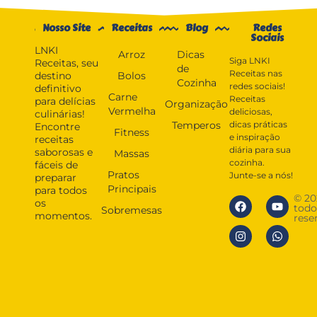
Nosso Site
Receitas
Blog
Redes
Sociais
LNKI
Arroz
Dicas
Siga LNKI
Receitas, seu
de
Receitas nas
destino
Bolos
Cozinha
redes sociais!
definitivo
Carne
Receitas
para delícias
Organização
Vermelha
deliciosas,
culinárias!
Temperos
dicas práticas
Encontre
Fitness
e inspiração
receitas
diária para sua
saborosas e
Massas
cozinha.
fáceis de
Pratos
Junte-se a nós!
preparar
Principais
para todos
© 20
os
todo
Sobremesas
momentos.
rese