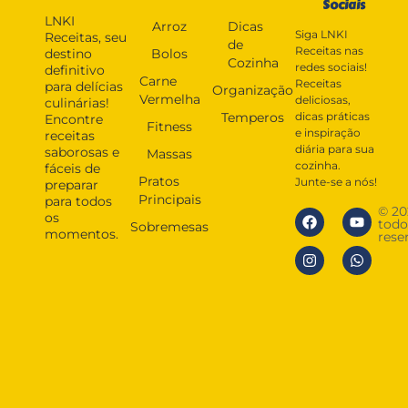
Sociais
LNKI
Arroz
Dicas
Siga LNKI
Receitas, seu
de
Receitas nas
destino
Bolos
Cozinha
redes sociais!
definitivo
Carne
Receitas
para delícias
Organização
Vermelha
deliciosas,
culinárias!
Temperos
dicas práticas
Encontre
Fitness
e inspiração
receitas
diária para sua
saborosas e
Massas
cozinha.
fáceis de
Pratos
Junte-se a nós!
preparar
Principais
para todos
© 20
os
todo
Sobremesas
momentos.
rese