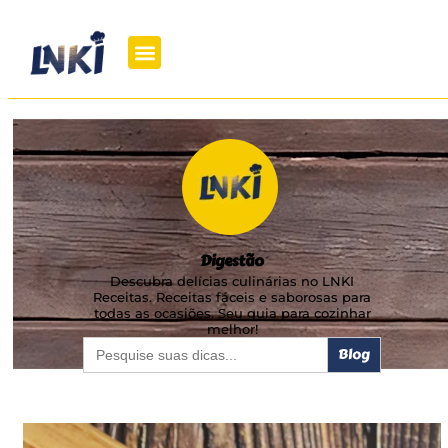
Digestão
Descubra delícias culinárias no LNKI
Receitas. Receitas fáceis e saborosas para
todas as ocasiões. Seu guia para cozinhar
melhor!
Search
for: