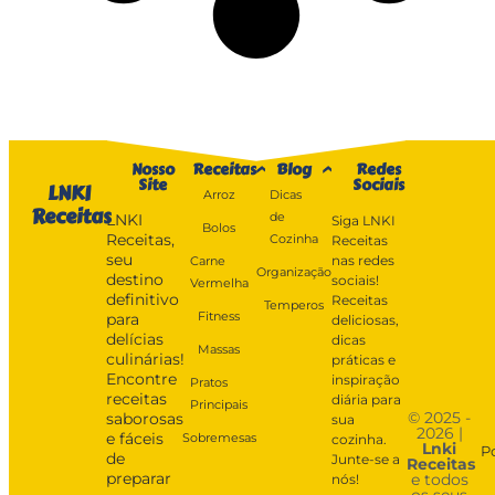
Nosso
Receitas
Blog
Redes
Site
Sociais
LNKI
Arroz
Dicas
Receitas
de
LNKI
Siga LNKI
Bolos
Receitas,
Cozinha
Receitas
seu
nas redes
Carne
Organização
destino
sociais!
Vermelha
definitivo
Receitas
Temperos
Fitness
para
deliciosas,
delícias
dicas
Massas
culinárias!
práticas e
Encontre
inspiração
Pratos
receitas
diária para
Principais
© 2025 -
saborosas
sua
2026 |
e fáceis
Sobremesas
cozinha.
Lnki
P
de
Junte-se a
Receitas
preparar
e todos
nós!
os seus