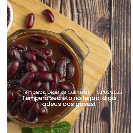
Temperos
,
Dicas de Culinárias
03/05/2025
Tempero secreto no feijão: diga
adeus aos gases!