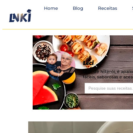
Home
Blog
Receitas
Leci
Leci, de Niterói, é apai
fáceis, saborosas e aces
Search
for: