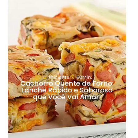
Iniciante
60Min.
Cachorro Quente de Forno:
Lanche Rápido e Saboroso
que Você Vai Amar!