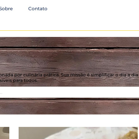
Sobre
Contato
xonada por culinária prática. Sua missão é simplificar o dia a d
síveis para todos.