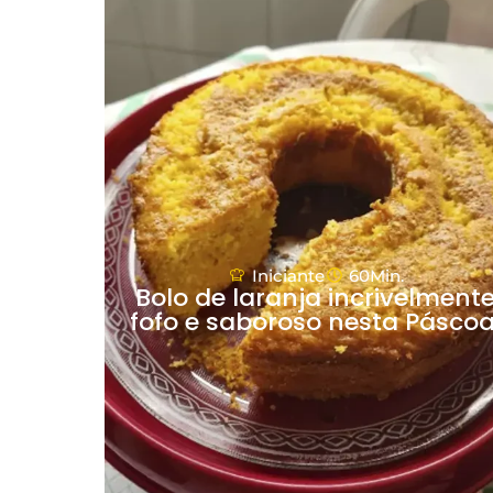
Iniciante
60Min.
Bolo de laranja incrivelment
fofo e saboroso nesta Páscoa