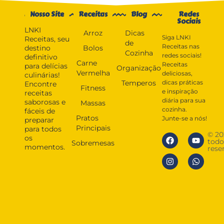
Nosso Site
Receitas
Blog
Redes
Sociais
LNKI
Arroz
Dicas
Siga LNKI
Receitas, seu
de
Receitas nas
destino
Bolos
Cozinha
redes sociais!
definitivo
Carne
Receitas
para delícias
Organização
Vermelha
deliciosas,
culinárias!
Temperos
dicas práticas
Encontre
Fitness
e inspiração
receitas
diária para sua
saborosas e
Massas
cozinha.
fáceis de
Pratos
Junte-se a nós!
preparar
Principais
para todos
© 20
os
todo
Sobremesas
momentos.
rese