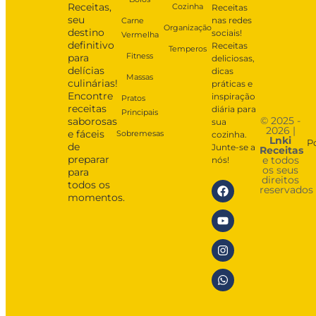
Receitas,
Cozinha
Receitas
seu
nas redes
Carne
Organização
destino
sociais!
Vermelha
definitivo
Receitas
Temperos
Fitness
para
deliciosas,
delícias
dicas
Massas
culinárias!
práticas e
Encontre
inspiração
Pratos
receitas
diária para
Principais
© 2025 -
saborosas
sua
2026 |
e fáceis
Sobremesas
cozinha.
Lnki
P
de
Junte-se a
Receitas
preparar
e todos
nós!
os seus
para
direitos
todos os
reservados
momentos.