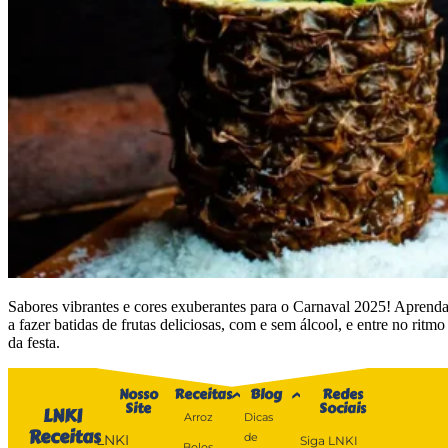
Sabores vibrantes e cores exuberantes para o Carnaval 2025! Aprend
a fazer batidas de frutas deliciosas, com e sem álcool, e entre no ritmo
da festa.
Nosso
Receitas
Blog
Redes
Site
Sociais
LNKI
Arroz
Dicas
Receitas
de
LNKI
Siga LNKI
Bolos