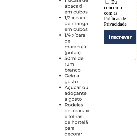
1 xícara de
Eu
abacaxi
concordo
em cubos
com as
1/2 xícara
Políticas de
de manga
Privacidade
em cubos
1/4 xícara
Inscrever
de
maracujá
(polpa)
50ml de
rum
branco
Gelo a
gosto
Açúcar ou
adoçante
a gosto
Rodelas
de abacaxi
e folhas
de hortelã
para
decorar