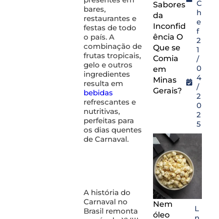
C
Sabores
bares,
h
da
restaurantes e
e
Inconfid
festas de todo
f
o país. A
ência O
2
combinação de
Que se
1
frutas tropicais,
Comia
/
gelo e outros
0
em
ingredientes
4
Minas
resulta em
/
Gerais?
bebidas
2
refrescantes e
0
nutritivas,
2
perfeitas para
5
os dias quentes
de Carnaval.
A história do
Carnaval no
Nem
L
Brasil remonta
óleo
n