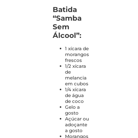
Batida
“Samba
Sem
Álcool”:
1 xícara de
morangos
frescos
1/2 xícara
de
melancia
em cubos
1/4 xícara
de água
de coco
Gelo a
gosto
Açúcar ou
adoçante
a gosto
Morangos