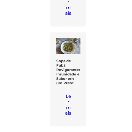
r
m
ais
Sopa de
Fubá
Revigorante:
Imunidade e
Sabor em
um Prato!
Le
r
m
ais