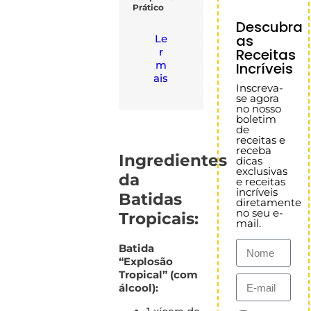
Prático
Descubra
as
Le
Receitas
r
m
Incríveis
ais
Inscreva-
se agora
no nosso
boletim
de
receitas e
receba
Ingredientes
dicas
exclusivas
da
e receitas
incríveis
Batidas
diretamente
no seu e-
Tropicais:
mail.
Batida
“Explosão
Tropical” (com
álcool):