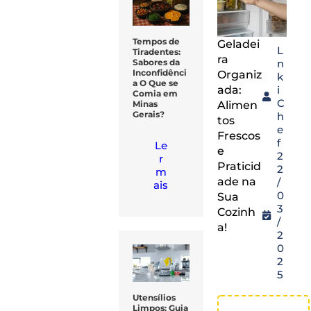
Tempos de
Geladei
L
Tiradentes:
ra
n
Sabores da
Inconfidênci
Organiz
k
a O Que se
ada:
i
Comia em
C
Alimen
Minas
Gerais?
h
tos
e
Frescos
f
Le
e
2
r
Praticid
2
m
ade na
/
ais
0
Sua
3
Cozinh
/
a!
2
0
2
5
Utensílios
Limpos: Guia