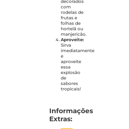
decorados
com
rodelas de
frutas e
folhas de
hortelã ou
manjericão.
Aproveite:
Sirva
imediatamente
e
aproveite
essa
explosão
de
sabores
tropicais!
Informações
Extras: