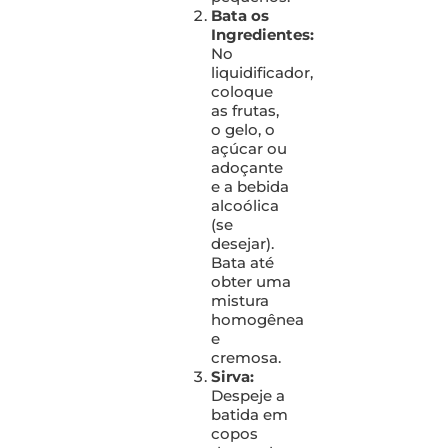
Bata os
Ingredientes:
No
liquidificador,
coloque
as frutas,
o gelo, o
açúcar ou
adoçante
e a bebida
alcoólica
(se
desejar).
Bata até
obter uma
mistura
homogênea
e
cremosa.
Sirva:
Despeje a
batida em
copos