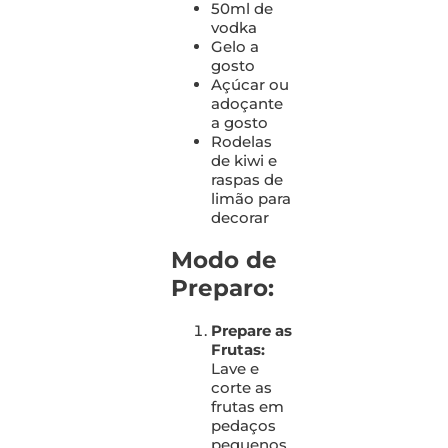
50ml de
vodka
Gelo a
gosto
Açúcar ou
adoçante
a gosto
Rodelas
de kiwi e
raspas de
limão para
decorar
Modo de
Preparo:
Prepare as
Frutas:
Lave e
corte as
frutas em
pedaços
pequenos.