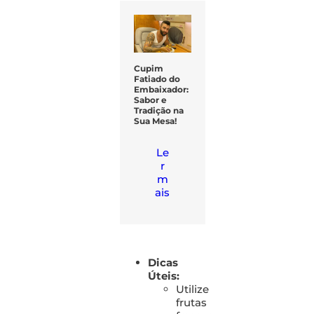
Cupim
Fatiado do
Embaixador:
Sabor e
Tradição na
Sua Mesa!
Le
r
m
ais
Dicas
Úteis:
Utilize
frutas