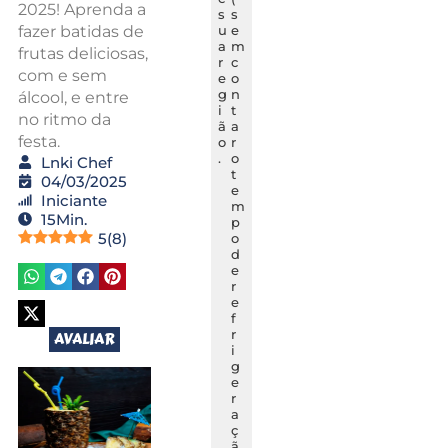
2025! Aprenda a
s
s
fazer batidas de
u
e
a
m
frutas deliciosas,
r
c
com e sem
e
o
g
n
álcool, e entre
i
t
no ritmo da
ã
a
festa.
o
r
.
o
Lnki Chef
t
04/03/2025
e
Iniciante
m
15Min.
p
5
(
8
)
o
d
e
r
e
f
r
AVALIAR
i
g
e
r
a
ç
ã