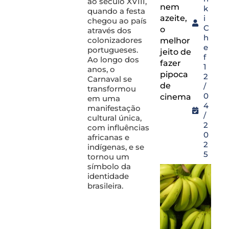
ao século XVIII,
nem
k
quando a festa
azeite,
i
chegou ao país
C
o
através dos
h
colonizadores
melhor
e
portugueses.
jeito de
f
Ao longo dos
fazer
1
anos, o
pipoca
2
Carnaval se
de
/
transformou
0
cinema
em uma
4
manifestação
/
cultural única,
2
com influências
0
africanas e
2
indígenas, e se
5
tornou um
símbolo da
identidade
brasileira.