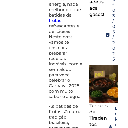
adeus
energia, nada
f
aos
melhor do que
0
gases!
batidas de
3
frutas
/
refrescantes e
0
deliciosas!
5
Neste post,
/
vamos te
2
ensinar a
0
preparar
2
receitas
5
incríveis, com e
sem álcool,
para você
celebrar o
Carnaval 2025
com muito
sabor e alegria.
Tempos
As batidas de
L
frutas são uma
de
n
tradição
Tiraden
k
brasileira,
tes:
i
presentes em