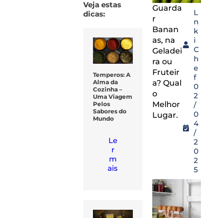
Veja estas
Guarda
L
dicas:
r
n
Banan
k
as, na
i
C
Geladei
h
ra ou
e
Fruteir
Temperos: A
f
a? Qual
Alma da
0
Cozinha –
o
2
Uma Viagem
Melhor
/
Pelos
Sabores do
0
Lugar.
Mundo
4
/
Le
2
r
0
m
2
ais
5