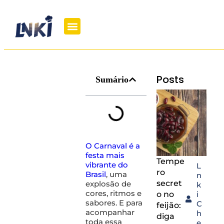
Posts
Sumário
O Carnaval é a
festa mais
Tempe
vibrante do
L
ro
Brasil
, uma
n
secret
explosão de
k
cores, ritmos e
o no
i
sabores. E para
C
feijão:
acompanhar
h
diga
toda essa
e