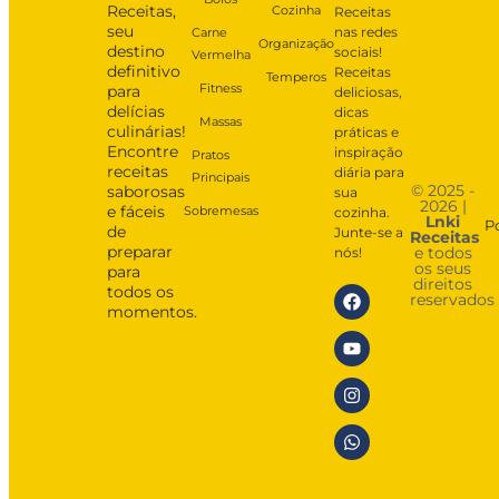
Receitas,
Cozinha
Receitas
seu
nas redes
Carne
Organização
destino
sociais!
Vermelha
definitivo
Receitas
Temperos
Fitness
para
deliciosas,
delícias
dicas
Massas
culinárias!
práticas e
Encontre
inspiração
Pratos
receitas
diária para
Principais
© 2025 -
saborosas
sua
2026 |
e fáceis
Sobremesas
cozinha.
Lnki
P
de
Junte-se a
Receitas
preparar
e todos
nós!
os seus
para
direitos
todos os
reservados
momentos.