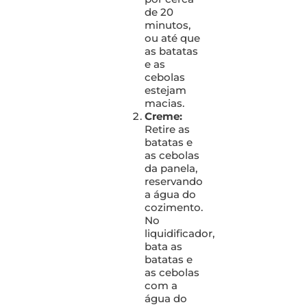
de 20
minutos,
ou até que
as batatas
e as
cebolas
estejam
macias.
Creme:
Retire as
batatas e
as cebolas
da panela,
reservando
a água do
cozimento.
No
liquidificador,
bata as
batatas e
as cebolas
com a
água do