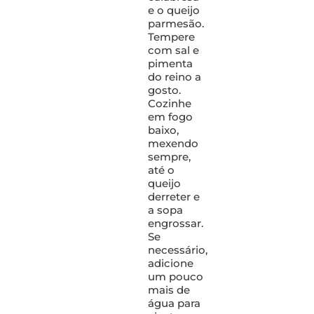
e o queijo
parmesão.
Tempere
com sal e
pimenta
do reino a
gosto.
Cozinhe
em fogo
baixo,
mexendo
sempre,
até o
queijo
derreter e
a sopa
engrossar.
Se
necessário,
adicione
um pouco
mais de
água para