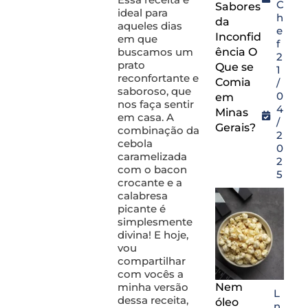
C
Sabores
ideal para
h
da
aqueles dias
e
Inconfid
em que
f
buscamos um
ência O
2
prato
Que se
1
reconfortante e
Comia
/
saboroso, que
0
em
nos faça sentir
4
Minas
em casa. A
/
Gerais?
combinação da
2
cebola
0
caramelizada
2
com o bacon
5
crocante e a
calabresa
picante é
simplesmente
divina! E hoje,
vou
compartilhar
com vocês a
Nem
minha versão
L
dessa receita,
óleo
n