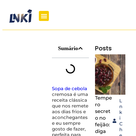
Posts
Sumário
Sopa de cebola
cremosa é uma
Tempe
receita clássica
L
ro
que nos remete
n
secret
aos dias frios e
k
aconchegantes
o no
i
e eu sempre
C
feijão:
gosto de fazer,
h
diga
perfeita para
e