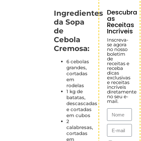
Descubra
Ingredientes
as
da Sopa
Receitas
de
Incríveis
Cebola
Inscreva-
se agora
Cremosa:
no nosso
boletim
de
6 cebolas
receitas e
grandes,
receba
dicas
cortadas
exclusivas
em
e receitas
rodelas
incríveis
1 kg de
diretamente
no seu e-
batatas,
mail.
descascadas
e cortadas
em cubos
2
calabresas,
cortadas
em