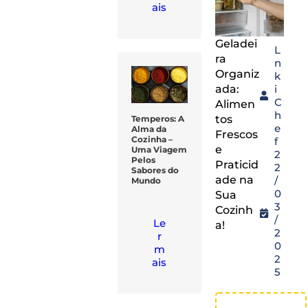
ais
Geladei
L
ra
n
Organiz
k
ada:
i
C
Alimen
h
tos
Temperos: A
e
Alma da
Frescos
Cozinha –
f
e
Uma Viagem
2
Pelos
Praticid
2
Sabores do
ade na
/
Mundo
0
Sua
3
Cozinh
/
Le
a!
2
r
0
m
2
ais
5