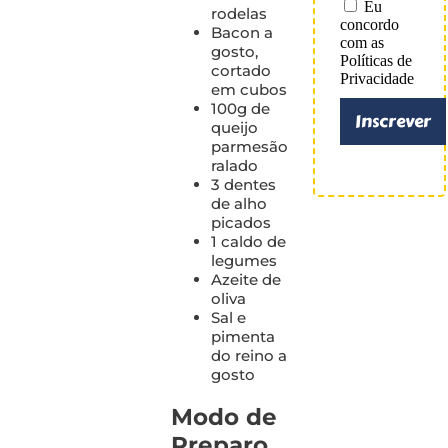
Eu
rodelas
concordo
Bacon a
com as
gosto,
Políticas de
cortado
Privacidade
em cubos
100g de
Inscrever
queijo
parmesão
ralado
3 dentes
de alho
picados
1 caldo de
legumes
Azeite de
oliva
Sal e
pimenta
do reino a
gosto
Modo de
Preparo