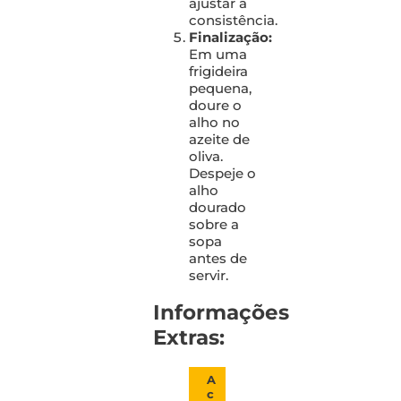
ajustar a
consistência.
Finalização:
Em uma
frigideira
pequena,
doure o
alho no
azeite de
oliva.
Despeje o
alho
dourado
sobre a
sopa
antes de
servir.
Informações
Extras:
A
c