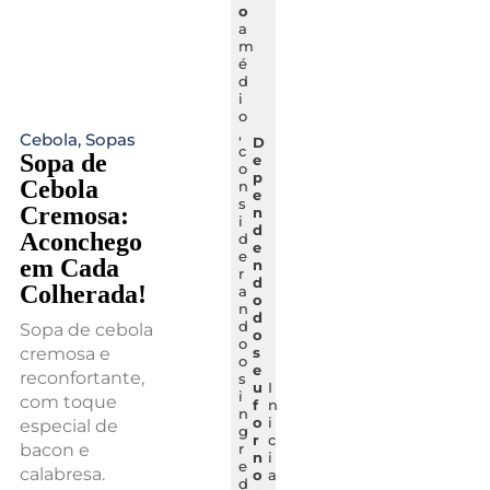
o
a
m
é
d
i
o
,
Cebola
,
Sopas
D
c
Sopa de
e
o
p
Cebola
n
e
s
Cremosa:
n
i
d
Aconchego
d
e
e
em Cada
n
r
d
Colherada!
a
o
n
d
d
Sopa de cebola
o
o
cremosa e
s
o
e
reconfortante,
s
u
I
i
com toque
f
n
n
o
i
especial de
g
r
c
bacon e
r
n
i
e
calabresa.
o
a
d