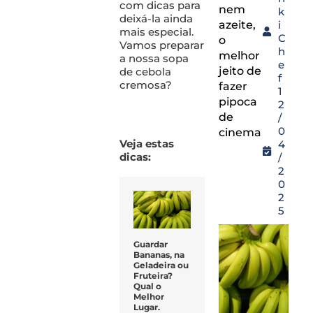
com dicas para
nem
k
deixá-la ainda
azeite,
i
mais especial.
C
o
Vamos preparar
h
melhor
a nossa sopa
e
jeito de
de cebola
f
cremosa?
fazer
1
pipoca
2
de
/
0
cinema
Veja estas
4
dicas:
/
2
0
2
5
Guardar
Bananas, na
Geladeira ou
Fruteira?
Qual o
Melhor
Lugar.