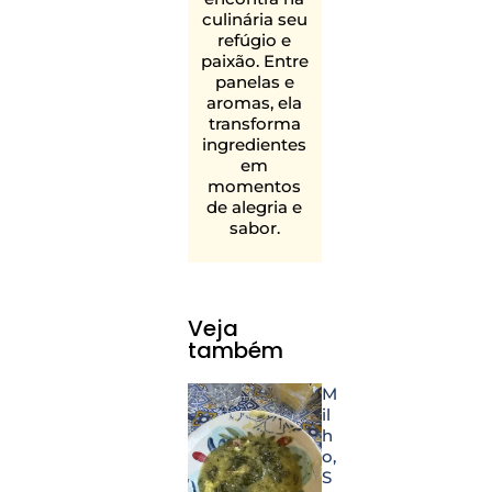
culinária seu
refúgio e
paixão. Entre
panelas e
aromas, ela
transforma
ingredientes
em
momentos
de alegria e
sabor.
Veja
também
M
il
h
o
,
S