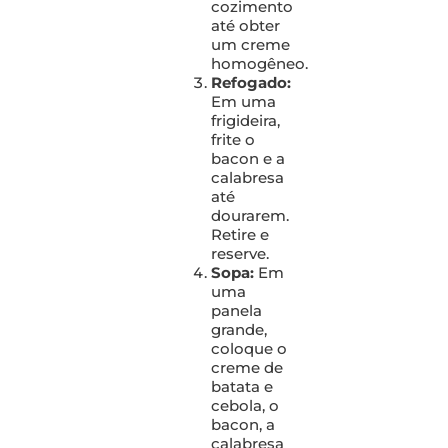
cozimento
até obter
um creme
homogêneo.
Refogado:
Em uma
frigideira,
frite o
bacon e a
calabresa
até
dourarem.
Retire e
reserve.
Sopa:
Em
uma
panela
grande,
coloque o
creme de
batata e
cebola, o
bacon, a
calabresa