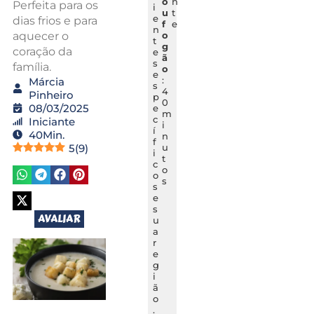
o
n
Perfeita para os
i
u
t
e
dias frios e para
f
e
n
aquecer o
o
t
g
coração da
e
ã
s
família.
o
e
:
Márcia
s
4
Pinheiro
p
0
08/03/2025
e
m
c
Iniciante
i
í
40Min.
n
f
5
(
9
)
u
i
t
c
o
o
s
s
e
s
AVALIAR
u
a
r
e
g
i
ã
o
.