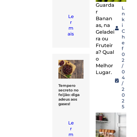
Guarda
L
r
n
Le
Banan
k
r
as, na
i
m
C
Geladei
ais
h
ra ou
e
Fruteir
f
a? Qual
0
o
2
Melhor
/
0
Lugar.
4
/
Tempero
2
secreto no
0
feijão: diga
adeus aos
2
gases!
5
Le
r
m