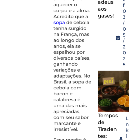
adeus
aquecer o
f
aos
corpo e a alma.
0
gases!
Acredito que a
3
sopa
de cebola
/
tenha surgido
0
na França, mas
5
ao longo dos
/
anos, ela se
2
espalhou por
0
diversos países,
2
ganhando
5
variações e
adaptações. No
Brasil, a sopa de
cebola com
bacon e
calabresa é
uma das mais
apreciadas,
Tempos
com seu sabor
L
de
marcante e
n
irresistível.
Tiraden
k
tes:
i
Essa receita é