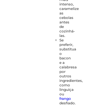
intenso,
caramelize
as
cebolas
antes
de
cozinhá-
las.
Se
preferir,
substitua
o
bacon
e a
calabresa
por
outros
ingredientes,
como
linguiça
ou
frango
desfiado.