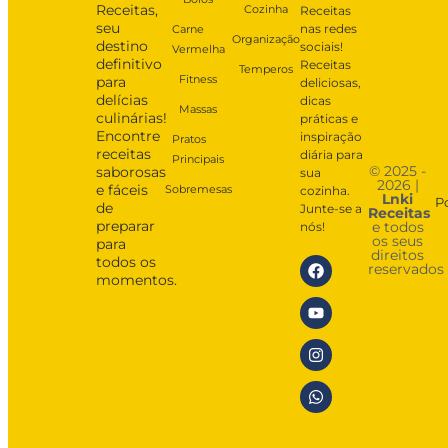
Receitas,
Cozinha
Receitas
seu
nas redes
Carne
Organização
destino
sociais!
Vermelha
definitivo
Receitas
Temperos
Fitness
para
deliciosas,
delícias
dicas
Massas
culinárias!
práticas e
Encontre
inspiração
Pratos
receitas
diária para
Principais
© 2025 -
saborosas
sua
2026 |
e fáceis
Sobremesas
cozinha.
Lnki
P
de
Junte-se a
Receitas
preparar
e todos
nós!
os seus
para
direitos
todos os
reservados
momentos.